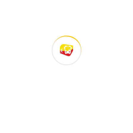
🏠💛 Construyendo sueños:
una Feria de Vivienda
⚽🏆 En este Mundial, la mejor
jugada
Archivo
julio 2026
junio 2026
mayo 2026