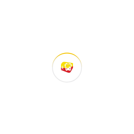
La Semana de la Salud
fortaleció el
🏠💛 Construyendo sueños:
una Feria de Vivienda
⚽🏆 En este Mundial, la mejor
jugada
Archivo
julio 2026