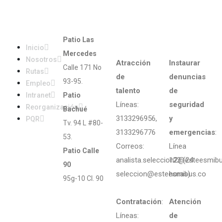
Mapa
Patios.
Líneas
Segurida
del sitio
de
y
Patio Las
atención
emergenc
Inicio
Mercedes
Nosotros
Atracción
Instaurar
Calle 171 No
Rutas
de
denuncias
93-95.
Empleo
talento
de
Intranet
Patio
Líneas:
seguridad
Reorganización
Bachué
3133296956,
y
PQR
Tv. 94 L #80-
3133296776
emergencias
:
53.
Correos:
Línea
Patio Calle
analista.seleccion2@esteesmib
123 (24
90
seleccion@esteesmibus.co
horas)
95g-10 Cl. 90
Contratación
:
Atención
Líneas:
de