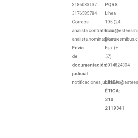
3186083137,
PQRS
:
3176585784
Línea
Correos:
195 (24
analista.contratacion@esteesm
horas)
analista.nomina@esteesmibus.
Línea
Envío
Fija: (+
de
57)
documentación
6014824304
judicial
notificaciones.judiciales@estee
LÍNEA
ÉTICA:
310
2119341