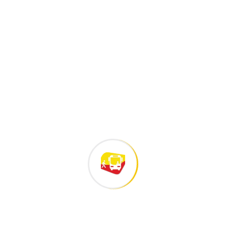
Fe, unión y gratitud
marcaron la conmemoración
Nuestro equipo HSEQ
fortalece sus conocimientos
en
La Semana de la Salud
fortaleció el
🏠💛 Construyendo sueños:
una Feria de Vivienda
⚽🏆 En este Mundial, la mejor
jugada