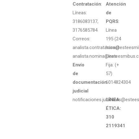
Contratación
:
Atención
Líneas:
de
3186083137,
PQRS
:
3176585784
Línea
Correos:
195 (24
analista.contratacion@esteesm
horas)
analista.nomina@esteesmibus.
Línea
Envío
Fija: (+
de
57)
documentación
6014824304
judicial
notificaciones.judiciales@estee
LÍNEA
ÉTICA:
310
2119341