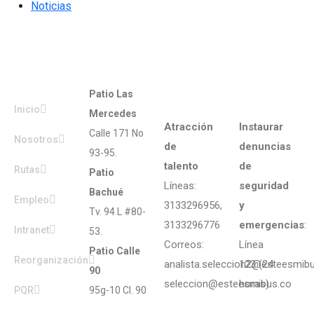
Noticias
Mapa
Patios.
Líneas
Segurida
del sitio
de
y
Patio Las
atención
emergenc
Inicio
Mercedes
Atracción
Instaurar
Calle 171 No
Nosotros
de
denuncias
93-95.
talento
de
Rutas
Patio
Líneas:
seguridad
Bachué
Empleo
3133296956,
y
Tv. 94 L #80-
3133296776
emergencias
:
Intranet
53.
Correos:
Línea
Patio Calle
Reorganización
analista.seleccion2@esteesmib
123 (24
90
seleccion@esteesmibus.co
horas)
PQR
95g-10 Cl. 90