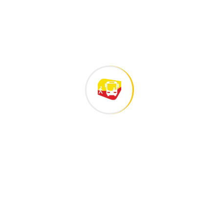
🏠💛 Construyendo sueños:
una Feria de Vivienda
⚽🏆 En este Mundial, la mejor
jugada
Archivo
julio 2026
junio 2026